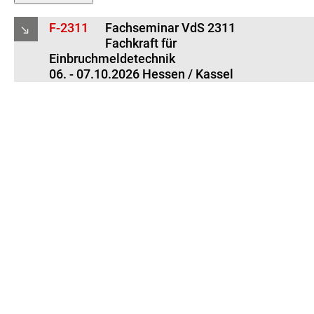
F-2311
Fachseminar VdS 2311
Fachkraft für
Einbruchmeldetechnik
06. - 07.10.2026 Hessen / Kassel
Kursziel:
Wissensvertiefung für Mitarbeiter im Errichterbetrieb
Planung/Projektierung von EMA nach VdS 2311
Zielgruppe:
Mitarbeiter in Errichterbetrieben, zu deren Aufgaben die
Projektierung, Inbetriebnahme und Wartung von
Einbruchmeldeanlagen gehört
Personen, die sich auf die Prüfung zur
„Verantwortlichen Fachkraft“ vorbereiten
Voraussetzung:
Elektrotechnische Ausbildung
Kenntnisse der Einbruchmeldetechnik